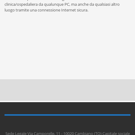
clinica/ospedaliera da qualunque PC, ma anche da qualsiasi altro
luogo tramite una connessione Internet sicura.
Sede Legale Via Camporelle, 11 - 10020 Cambiano (TO) Capitale sociale