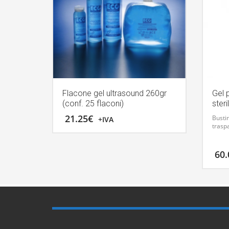
Flacone gel ultrasound 260gr
Gel 
(conf. 25 flaconi)
steri
21.25
€
Bustin
+IVA
traspa
60.