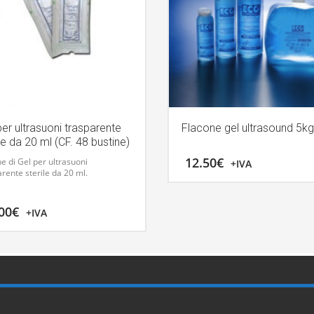
per ultrasuoni trasparente
Flacone gel ultrasound 5kg
le da 20 ml (CF. 48 bustine)
12.50
€
e di Gel per ultrasuoni
+IVA
rente sterile da 20 ml.
00
€
+IVA