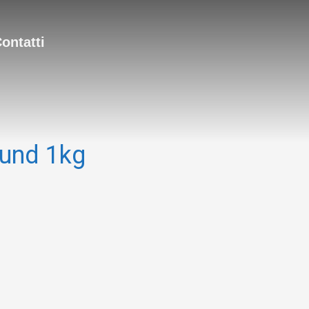
ontatti
ound 1kg