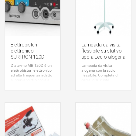
Elettrobisturi
Lampada da visita
elettronico
flessibile su stativo
SURTRON 120D
tipo a Led o alogena
Diatermo MB 120D è un
Lampada da visita
elettrobisturi elettronico
alogena con braccio
ad alta frequenza adatto
flessibile.
Completa di
a interventi di piccola e
carrello su ruote.
media chirurgia.
Attraverso la selezione
delle funzioni permette di
effettuare taglio puro
CUT, taglio coagulato
BLEND, coagulazione
superficiale FORCED
COAG, coagulazione di
profondità in assenza di
carbonizzazione SOFT
COAG e, con apposito