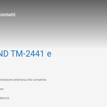
ontatti
AND TM-2441 e
 pressione arteriosa che consente:
ore
otturna