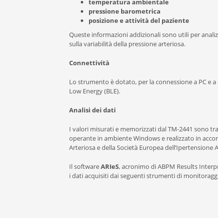
temperatura ambientale
pressione barometrica
posizione e attività del paziente
Queste informazioni addizionali sono utili per analizza
sulla variabilità della pressione arteriosa.
Connettività
Lo strumento è dotato, per la connessione a PC e a d
Low Energy (BLE).
Analisi dei dati
I valori misurati e memorizzati dal TM-2441 sono trasf
operante in ambiente Windows e realizzato in accordo
Arteriosa e della Società Europea dell’Ipertensione A
Il software
ARIeS
, acronimo di ABPM Results Interp
i dati acquisiti dai seguenti strumenti di monitorag