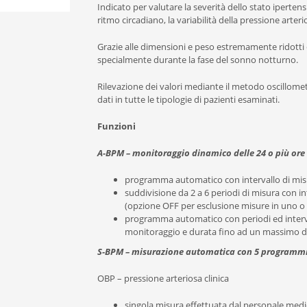
Indicato per valutare la severità dello stato ipertens
ritmo circadiano, la variabilità della pressione arterio
Grazie alle dimensioni e peso estremamente ridotti e 
specialmente durante la fase del sonno notturno.
Rilevazione dei valori mediante il metodo oscillomet
dati in tutte le tipologie di pazienti esaminati.
Funzioni
A-BPM – monitoraggio dinamico delle 24 o più ore
programma automatico con intervallo di misur
suddivisione da 2 a 6 periodi di misura con inte
(opzione OFF per esclusione misure in uno o p
programma automatico con periodi ed intervall
monitoraggio e durata fino ad un massimo di
S-BPM – misurazione automatica con 5 programm
OBP – pressione arteriosa clinica
singola misura effettuata dal personale med