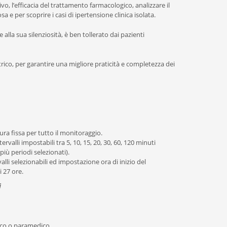
ivo, l’efficacia del trattamento farmacologico, analizzare il
sa e per scoprire i casi di ipertensione clinica isolata.
alla sua silenziosità, è ben tollerato dai pazienti
rico, per garantire una migliore praticità e completezza dei
a fissa per tutto il monitoraggio.
rvalli impostabili tra 5, 10, 15, 20, 30, 60, 120 minuti
iù periodi selezionati).
i selezionabili ed impostazione ora di inizio del
 27 ore.
i
ico o paramedico.