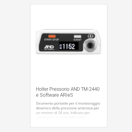
Holter Pressorio AND TM-2440
e Software ARIeS
Strumento portatile per il monitoraggio
dinamico della pressione arteriosa per
un minimo di 24 ore. Indicato per
valutare la severità dello stato
ipertensivo, l’efficacia del trattamento
farmacologico, analizzare il ritmo
circadiano e la variabilità della