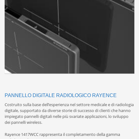
PANNELLO DIGITALE RADIOLOGICO RAYENCE
Costruito sulla base dell’esperienza nel settore medicale e di radiologia
digitale, supportato da diverse storie di successo di clienti che hanno
impiegato pannelli digitali nelle più svariate applicazioni, lo sviluppo
dei pannelli wireless.
Rayence 1417WCC rappresenta il completamento della gamma