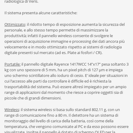
radiologica di Veris.
Il sistema presenta alcune caratteristiche:
Ottimizzato
: il ridotto tempo di esposizione aumenta la sicurezza del
personale, e allo stesso tempo permette di massimizzare la
produttività; infatti il pannello wireless consente di svolgere le
operazioni di acquisizione immagine e processing dei dati ancora più
velocemente e in modo ottimizzato rispetto ai sistemi di radiologia
digitale presenti sul mercato (ad es. Plate ai fosfori / CR).
Portatile:
il pannello digitale Rayence 1417WCC 14”x17” pesa soltanto 3
kg con uno spessore di 5 mm, ha un pixel pitch di 127 µm e impiega
uno schermo scintillatore allo ioduro di cesio. E’ ideale per situazioni in
cui l’accesso alle parti da controllare è difficile ed è richiesta la
trasportabilità del sistema. Può essere altresì impiegato per un ampio
range di applicazioni dal momento che riesce a coprire oggetti sia di
piccole che di grandi dimensioni.
Wireless
: il sistema wireless si basa sullo standard 802.11 g, con un
range di comunicazione fino a 80 m. Il detettore ha un sistema di
monitoraggio del livello di carica della batteria, così come della
temperatura, che vengono comunicate al PC e da esso possono essere
visualizzate. Inoltre il pannello è dotato di schermo OLED per la