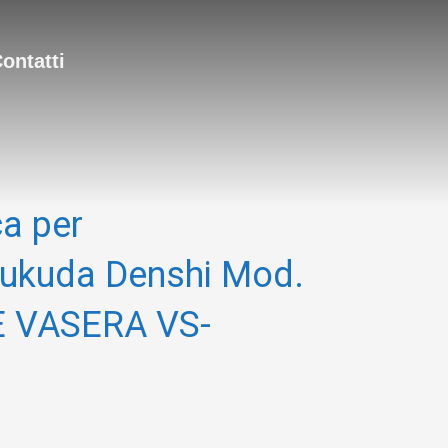
ontatti
ca per
 Fukuda Denshi Mod.
E VASERA VS-