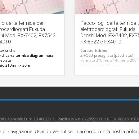
lo carta termica per
Pacco fogli carta termica 
trocardiografi Fukuda
elettrocardiografi Fukuda
hi Mod. FX-7402, FX7542
Denshi Mod. FX-7402, FX7
X4010
FX-8322 e FX4010
eristiche:
Caratteristiche:
o di carta termica diagrammata
Z-FOLD pretagliata (pacchetto)
metrata
Formato 210mm x 145mm x 200 f
ato 210mm x 30m
Confezione da 20 pezzi
zione da 20 pezzi
CODICE ARTICOLO: CAR-OP618TE
CE ARTICOLO: CAR-OP69TE
aggiori informazioni :
ontattaci
itale sociale Euro 10.400,00 i.v. Partita IVA n. 07285990011 R.E.A. 0881616 
AEE IT0800000005401 REG. PILE IT0909P00001738 PEC:
info@pec.www.veris.i
nza di navigazione. Usando Veris.it sei in accordo con la nostra politi