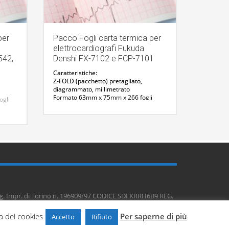
per
Pacco Fogli carta termica per
elettrocardiografi Fukuda
542,
Denshi FX-7102 e FCP-7101
Caratteristiche:
Z-FOLD (pacchetto) pretagliato,
diagrammato, millimetrato
Formato 63mm x 75mm x 266 fogli
ogli
Confezione da 50 pezzi
CODICE ARTICOLO: CAR-OP122TE
Per maggiori informazioni :
Contattaci
Reg. Impr. di Torino n. 196909/97 CODICE SDI KRRH6B9 REG.
t
ca dei cookies
Per saperne di più
Accetto
Rifiuto