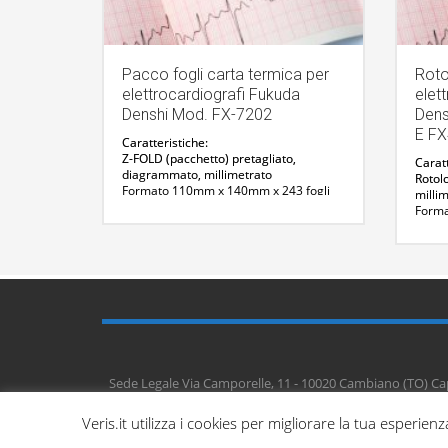
Pacco fogli carta termica per
Roto
elettrocardiografi Fukuda
elet
Denshi Mod. FX-7202
Dens
E F
Caratteristiche:
Z-FOLD (pacchetto) pretagliato,
Caratt
diagrammato, millimetrato
Rotol
Formato 110mm x 140mm x 243 fogli
milli
Confezione da 20 pezzi
Form
CODICE ARTICOLO: CAR-OP222TE
Confe
CODI
Per maggiori informazioni :
Per m
Contattaci
C
Sede Legale Via Camporelle, 11 - 10020 Cambiano (TO) Cap
Veris.it utilizza i cookies per migliorare la tua esperie