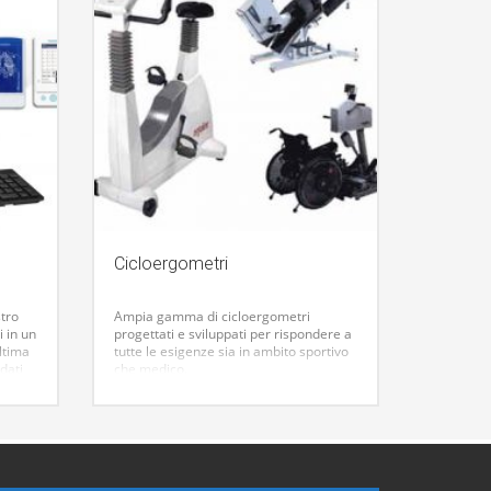
Cicloergometri
tro
Ampia gamma di cicloergometri
 in un
progettati e sviluppati per rispondere a
ltima
tutte le esigenze sia in ambito sportivo
dati
che medico.
ne dei
zione
 USB
ooth.
et PC