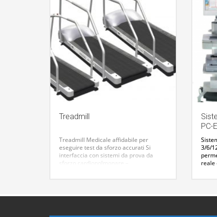
Treadmill
Sist
PC-
Treadmill Medicale affidabile per
Sistem
eseguire test da sforzo accurati
Si
3/6/1
interfaccia con sistemi da prova da
perme
sforzo cardiopolmonare
–
reale 
Estremamente accurato e` dotato di un
vengo
dispositivo per la regolazione
e dat
automatica della velocita` ed
Dati p
elevazione
ecc… 
– Massimo comfort e sicurezza per il
possib
paziente
event