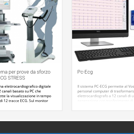
ema per prove da sforzo
Pc-Ecg
ECG STRESS
a elettrocardiografico digitale
Il sistema PC-ECG permette al Vos
2 canali basato su PC che
personal computer di trasformarsi
tte la visualizzazione in tempo
elettrocardiografo a 12 canali di u
di 12 tracce ECG. Sul monitor
generazione con trasferimento di 
no visualizzati messaggi operativi
bidirezionale e la post-elaborazio
i ECG quali: Frequenza cardiaca,
dati acquisiti.
Il modulo di acquisi
aziente, Filtri, Modalità di lavoro,
può trasmettere il segnale
Grazie a mouse e tastiera, è
elettrocardiografico tramite cavo
ile inserire i dati paziente,
oppure tramite connessione Bluet
uali commenti o refertare gli
Possibilità di installazione su Tabl