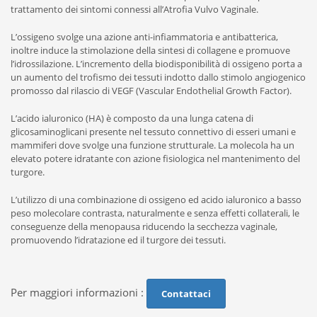
trattamento dei sintomi connessi all’Atrofia Vulvo Vaginale.
L’ossigeno svolge una azione anti-infiammatoria e antibatterica,
inoltre induce la stimolazione della sintesi di collagene e promuove
l’idrossilazione. L’incremento della biodisponibilità di ossigeno porta a
un aumento del trofismo dei tessuti indotto dallo stimolo angiogenico
promosso dal rilascio di VEGF (Vascular Endothelial Growth Factor).
L’acido ialuronico (HA) è composto da una lunga catena di
glicosaminoglicani presente nel tessuto connettivo di esseri umani e
mammiferi dove svolge una funzione strutturale. La molecola ha un
elevato potere idratante con azione fisiologica nel mantenimento del
turgore.
L’utilizzo di una combinazione di ossigeno ed acido ialuronico a basso
peso molecolare contrasta, naturalmente e senza effetti collaterali, le
conseguenze della menopausa riducendo la secchezza vaginale,
promuovendo l’idratazione ed il turgore dei tessuti.
Per maggiori informazioni :
Contattaci