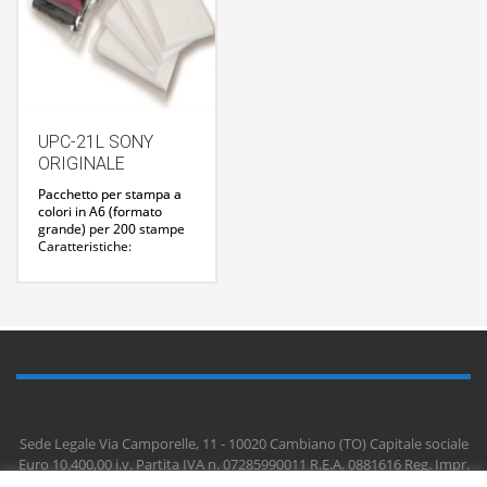
Contattaci
Contattaci
UPC-21L SONY
ORIGINALE
Pacchetto per stampa a
colori in A6 (formato
grande) per 200 stampe
Caratteristiche:
200 fogli (144 x 100 mm)
4 rullini di nastro di
inchiostro
Compatibile con i modelli
UP-20, UP-21MD, UP-
D21MD, UP-23MD, UP-
D23MD, UP-D25MD
Per
maggiori informazioni :
Contattaci
Sede Legale Via Camporelle, 11 - 10020 Cambiano (TO) Capitale sociale
Euro 10.400,00 i.v. Partita IVA n. 07285990011 R.E.A. 0881616 Reg. Impr.
di Torino n. 196909/97 CODICE SDI KRRH6B9 REG. AEE