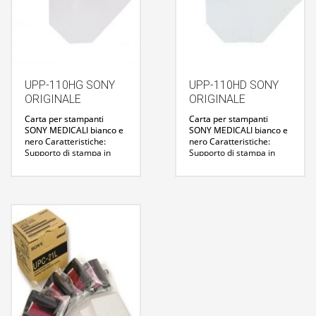
UPP-110HG SONY
UPP-110HD SONY
ORIGINALE
ORIGINALE
Carta per stampanti
Carta per stampanti
SONY MEDICALI bianco e
SONY MEDICALI bianco e
nero
Caratteristiche:
nero
Caratteristiche:
Supporto di stampa in
Supporto di stampa in
bianco e nero a densità
bianco e nero a densità
maggiore su formato A6
maggiore su formato A6
Rotolo 110 mm di
Rotolo 110 mm di
larghezza, 18 m di
larghezza, 20 m di
lunghezza
lunghezza
Stampe stimate: circa 195
Stampe stimate: circa 220
Confezione da 10 rotoli
Confezione da 10 rotoli
Compatibile con i modelli
Compatibile con i modelli
UP897, UPD897, UP895,
UP897, UPD897, UP895,
UPD895, UP890, UP860,
UPD895, UP890, UP860,
UPD860
Per maggiori
UPD860
Per maggiori
informazioni :
informazioni :