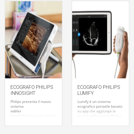
ECOGRAFO PHILIPS
ECOGRAFO PHILIPS
INNOSIGHT
LUMIFY
Philips presenta il nuovo
Lumify è un sistema
sistema
ecografico portatile basato
tablet
su app che aggiunge la
InnoSight che rivoluzionerà
qualità dell’imaging Philips
il futuro dell’ecografia
agli smart device
rendendola “tascabile”;
compatibili. È una soluzione
questo sistema
point-of-care affidabile e