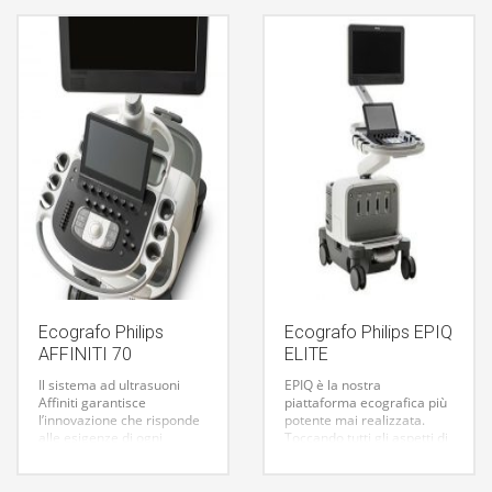
rappresenta la nuova
completa che porta
generazione di ecografo
l’ecografia a livelli elevati di
interamente touchscreen
semplicità, mobilità e
capace di garantire una
flessibilità.
qualità eccellente di
immagini, in uno strumento
ultreportatile,
estremamente compatto e
affidabile.
Ecografo Philips
Ecografo Philips EPIQ
AFFINITI 70
ELITE
Il sistema ad ultrasuoni
EPIQ è la nostra
Affiniti garantisce
piattaforma ecografica più
l’innovazione che risponde
potente mai realizzata.
alle esigenze di ogni
Toccando tutti gli aspetti di
reparto, permette di
acquisizione ed
ottenere risultati precisi e
elaborazione acustica e
affidabili in modo
consentendo di