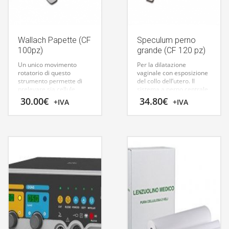
Wallach Papette (CF
Speculum perno
100pz)
grande (CF 120 pz)
Un unico movimento
Per la dilatazione
rotatorio di questo
vaginale con esposizione
strumento permette di
del collo dell’utero. Il
prelevare sia cellule
sistema a perno centrale
endocervicali che
permette di regolare e
30.00
€
34.80
€
+IVA
+IVA
esocervicali con un minor
bloccare con sicurezza
trauma rispetto alle
l’apertura del canale
tecniche tradizionali.
vaginale. La superficie
Confezione da 100 pezzi.
liscia ed
i bordi arrotondati
garantiscono
un’introduzione indolore.
Il perno centrale può
essere ripiegato all’ingiù
per facilitare
l’introduzione di
strumentario. Fabbricati
in Europa.
SPECULUM
CUSCO A PERNO
29948
GRANDE