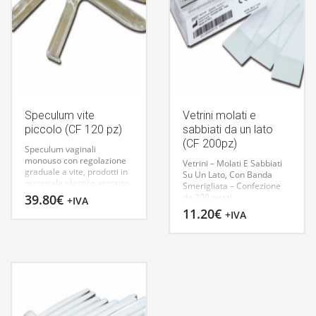
Speculum vite
Vetrini molati e
piccolo (CF 120 pz)
sabbiati da un lato
(CF 200pz)
Speculum vaginali
monouso con regolazione
Vetrini – Molati E Sabbiati
graduale a vite, prodotti in
Su Un Lato, Con Banda
materiale plastico atossico
Smerigliata – Confezione
trasparente, confezionati
39.80
€
da 200 pezzi
+IVA
singolarmente in materiale
11.20
€
+IVA
trasparente. La
sterilizzazione, con ossido
di etilene, è attestata da un
talloncino di controllo
apposto su ogni
confezione. Disponibili in
tre misure contraddistinte
dal differente colore della
vite. Fabbricati in Europa.