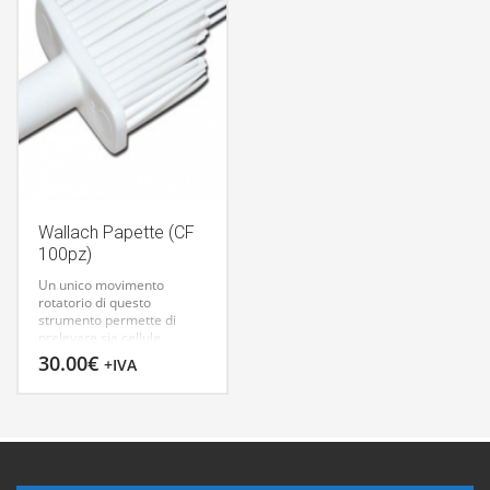
SPECULUM CUSCO A VITE
29976 PICCOLO
Wallach Papette (CF
100pz)
Un unico movimento
rotatorio di questo
strumento permette di
prelevare sia cellule
endocervicali che
30.00
€
+IVA
esocervicali con un minor
trauma rispetto alle
tecniche tradizionali.
Confezione da 100 pezzi.