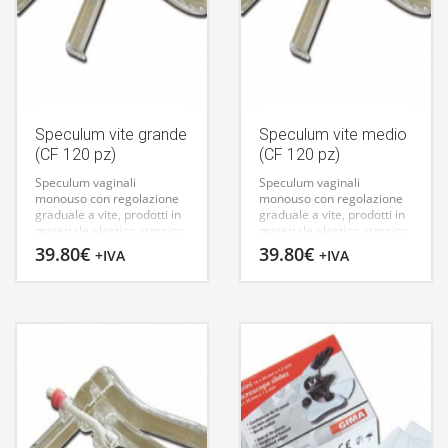
Speculum vite grande
Speculum vite medio
(CF 120 pz)
(CF 120 pz)
Speculum vaginali
Speculum vaginali
monouso con regolazione
monouso con regolazione
graduale a vite, prodotti in
graduale a vite, prodotti in
materiale plastico atossico
materiale plastico atossico
trasparente, confezionati
trasparente, confezionati
39.80
€
39.80
€
+IVA
+IVA
singolarmente in materiale
singolarmente in materiale
trasparente. La
trasparente. La
sterilizzazione, con ossido
sterilizzazione, con ossido
di etilene, è attestata da un
di etilene, è attestata da un
talloncino di controllo
talloncino di controllo
apposto su ogni
apposto su ogni
confezione. Disponibili in
confezione. Disponibili in
tre misure contraddistinte
tre misure contraddistinte
dal differente colore della
dal differente colore della
vite. Fabbricati in Europa.
vite. Fabbricati in Europa.
SPECULUM CUSCO A VITE
SPECULUM CUSCO A VITE
29978 GRANDE
29977 MEDIO