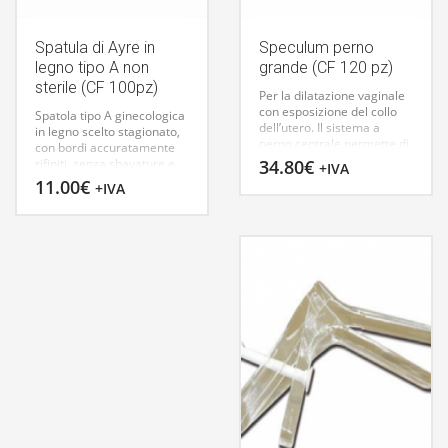
diametro esterno cm. 14,5
Spatula di Ayre in
Speculum perno
legno tipo A non
grande (CF 120 pz)
sterile (CF 100pz)
Per la dilatazione vaginale
con esposizione del collo
Spatola tipo A ginecologica
dell’utero. Il sistema a
in legno scelto stagionato,
perno centrale permette di
con bordi accuratamente
regolare e bloccare con
rifiniti, senza sbavature e
34.80
€
+IVA
sicurezza l’apertura del
schegge. Per il prelievo di
11.00
€
+IVA
canale vaginale. La
cellule esocervicali e sul
superficie liscia ed
fornice posteriore nella
i bordi arrotondati
procedura di screening del
garantiscono
cancro cervicale.
un’introduzione indolore.
Il
perno centrale può essere
ripiegato all’ingiù per
facilitare l’introduzione di
strumentario. Fabbricati in
Europa.
SPECULUM CUSCO
A PERNO
29948 GRANDE