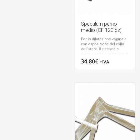
Speculum perno
medio (CF 120 pz)
Per la dilatazione vaginale
con esposizione del collo
dell’utero. Il sistema a
perno centrale permette di
regolare e bloccare con
34.80
€
+IVA
sicurezza l’apertura del
canale vaginale. La
superficie liscia ed
i bordi arrotondati
garantiscono
un’introduzione indolore.
Il
perno centrale può essere
ripiegato all’ingiù per
facilitare l’introduzione di
strumentario. Fabbricati in
Europa.
SPECULUM CUSCO
A PERNO
29947 MEDIO