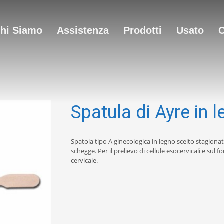
hi Siamo
Assistenza
Prodotti
Usato
C
Spatula di Ayre in 
Spatola tipo A ginecologica in legno scelto stagiona
schegge. Per il prelievo di cellule esocervicali e sul
cervicale.