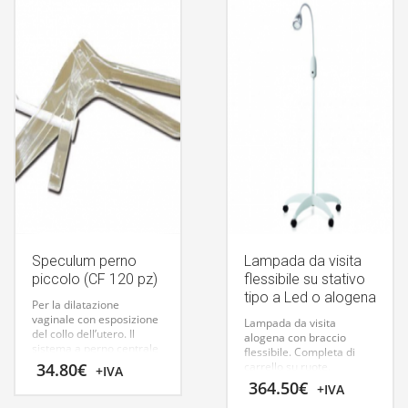
Speculum perno
Lampada da visita
piccolo (CF 120 pz)
flessibile su stativo
tipo a Led o alogena
Per la dilatazione
vaginale con esposizione
Lampada da visita
del collo dell’utero. Il
alogena con braccio
sistema a perno centrale
flessibile.
Completa di
permette di regolare e
34.80
€
carrello su ruote.
+IVA
bloccare con sicurezza
364.50
€
+IVA
l’apertura del canale
vaginale. La superficie