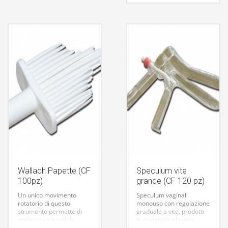
liscia ed
i bordi arrotondati
garantiscono
un’introduzione indolore.
Il perno centrale può
essere ripiegato all’ingiù
per facilitare
l’introduzione di
strumentario. Fabbricati
in Europa.
SPECULUM
CUSCO A PERNO
29946
PICCOLO
Wallach Papette (CF
Speculum vite
100pz)
grande (CF 120 pz)
Un unico movimento
Speculum vaginali
rotatorio di questo
monouso con regolazione
strumento permette di
graduale a vite, prodotti
prelevare sia cellule
in materiale plastico
endocervicali che
atossico trasparente,